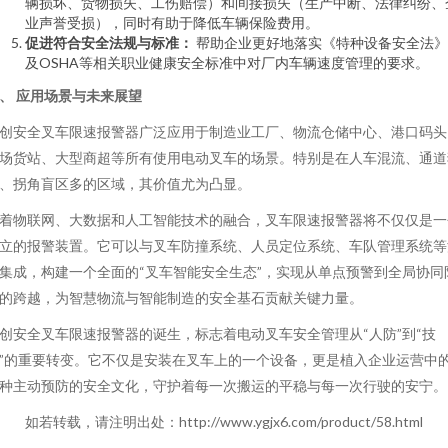
辆损坏、货物损失、工伤赔偿）和间接损失（生产中断、法律纠纷、
业声誉受损），同时有助于降低车辆保险费用。
促进符合安全法规与标准：
帮助企业更好地落实《特种设备安全法》
及OSHA等相关职业健康安全标准中对厂内车辆速度管理的要求。
、 应用场景与未来展望
创安全叉车限速报警器广泛应用于制造业工厂、物流仓储中心、港口码头
场货站、大型商超等所有使用电动叉车的场景。特别是在人车混流、通道
、拐角盲区多的区域，其价值尤为凸显。
着物联网、大数据和人工智能技术的融合，叉车限速报警器将不仅仅是一
立的报警装置。它可以与叉车防撞系统、人员定位系统、车队管理系统等
集成，构建一个全面的“叉车智能安全生态”，实现从单点预警到全局协同
的跨越，为智慧物流与智能制造的安全基石贡献关键力量。
创安全叉车限速报警器的诞生，标志着电动叉车安全管理从“人防”到“技
”的重要转变。它不仅是安装在叉车上的一个设备，更是植入企业运营中
种主动预防的安全文化，守护着每一次搬运的平稳与每一次行驶的安宁。
如若转载，请注明出处：http://www.ygjx6.com/product/58.html