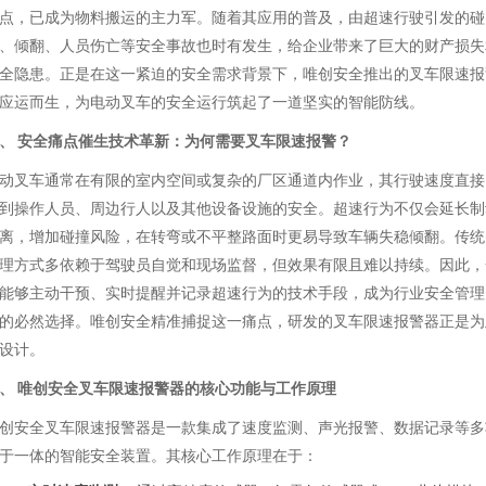
点，已成为物料搬运的主力军。随着其应用的普及，由超速行驶引发的碰
、倾翻、人员伤亡等安全事故也时有发生，给企业带来了巨大的财产损失
全隐患。正是在这一紧迫的安全需求背景下，唯创安全推出的叉车限速报
应运而生，为电动叉车的安全运行筑起了一道坚实的智能防线。
、 安全痛点催生技术革新：为何需要叉车限速报警？
动叉车通常在有限的室内空间或复杂的厂区通道内作业，其行驶速度直接
到操作人员、周边行人以及其他设备设施的安全。超速行为不仅会延长制
离，增加碰撞风险，在转弯或不平整路面时更易导致车辆失稳倾翻。传统
理方式多依赖于驾驶员自觉和现场监督，但效果有限且难以持续。因此，
能够主动干预、实时提醒并记录超速行为的技术手段，成为行业安全管理
的必然选择。唯创安全精准捕捉这一痛点，研发的叉车限速报警器正是为
设计。
、 唯创安全叉车限速报警器的核心功能与工作原理
创安全叉车限速报警器是一款集成了速度监测、声光报警、数据记录等多
于一体的智能安全装置。其核心工作原理在于：