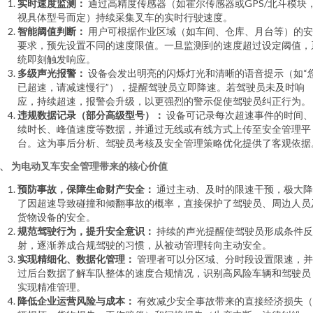
实时速度监测：
通过高精度传感器（如霍尔传感器或GPS/北斗模块
视具体型号而定）持续采集叉车的实时行驶速度。
智能阈值判断：
用户可根据作业区域（如车间、仓库、月台等）的安
要求，预先设置不同的速度限值。一旦监测到的速度超过设定阈值，
统即刻触发响应。
多级声光报警：
设备会发出明亮的闪烁灯光和清晰的语音提示（如“
已超速，请减速慢行”），提醒驾驶员立即降速。若驾驶员未及时响
应，持续超速，报警会升级，以更强烈的警示促使驾驶员纠正行为。
违规数据记录（部分高级型号）：
设备可记录每次超速事件的时间、
续时长、峰值速度等数据，并通过无线或有线方式上传至安全管理平
台。这为事后分析、驾驶员考核及安全管理策略优化提供了客观依据
、 为电动叉车安全管理带来的核心价值
预防事故，保障生命财产安全：
通过主动、及时的限速干预，极大降
了因超速导致碰撞和倾翻事故的概率，直接保护了驾驶员、周边人员
货物设备的安全。
规范驾驶行为，提升安全意识：
持续的声光提醒使驾驶员形成条件反
射，逐渐养成合规驾驶的习惯，从被动管理转向主动安全。
实现精细化、数据化管理：
管理者可以分区域、分时段设置限速，并
过后台数据了解车队整体的速度合规情况，识别高风险车辆和驾驶员
实现精准管理。
降低企业运营风险与成本：
有效减少安全事故带来的直接经济损失（